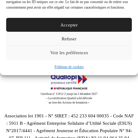
navigation ou les ID uniques sur ce site. Le fait de ne pas consentir ou de retirer son
consentement peut avoir un effet négatif sur certaines caractéristiques et fonctions.
Accepter
Refuser
Downloads
:
full (800x533)
|
medium (300x200)
|
thumbnail
(150x150)
Voir les préférences
Politique de cookies
Certificat n° 11912-2 jusqu’au 2 décembre 2027
« La certification Qualité a été délivrée
au titre des Actions de formation »
Association loi 1901 - N° SIRET : 452 233 604 00035 - Code NAF
: 5911 B - Agrément Entreprise Solidaire d’Utilité Sociale (ESUS)
N°2017/4441 - Agrément Jeunesse et Éducation Populaire N° 94-
07-JEP-111 - Activité de formation (NDA) N° 11 94 064 35 94