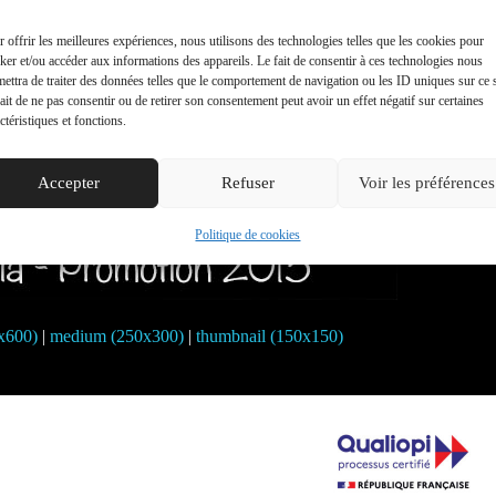
 offrir les meilleures expériences, nous utilisons des technologies telles que les cookies pour
ker et/ou accéder aux informations des appareils. Le fait de consentir à ces technologies nous
ettra de traiter des données telles que le comportement de navigation ou les ID uniques sur ce s
ait de ne pas consentir ou de retirer son consentement peut avoir un effet négatif sur certaines
ctéristiques et fonctions.
Accepter
Refuser
Voir les préférences
Politique de cookies
0x600)
|
medium (250x300)
|
thumbnail (150x150)