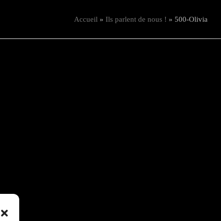
Accueil
»
Ils parlent de nous !
»
500-Olivia