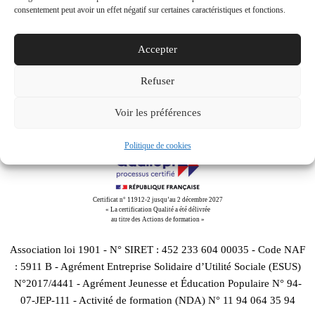
consentement peut avoir un effet négatif sur certaines caractéristiques et fonctions.
Accepter
Downloads
:
full (1024x576)
|
large (980x551)
|
medium
Refuser
(300x169)
|
thumbnail (150x150)
Voir les préférences
Politique de cookies
Certificat n° 11912-2 jusqu’au 2 décembre 2027
« La certification Qualité a été délivrée
au titre des Actions de formation »
Association loi 1901 - N° SIRET : 452 233 604 00035 - Code NAF
: 5911 B - Agrément Entreprise Solidaire d’Utilité Sociale (ESUS)
N°2017/4441 - Agrément Jeunesse et Éducation Populaire N° 94-
07-JEP-111 - Activité de formation (NDA) N° 11 94 064 35 94