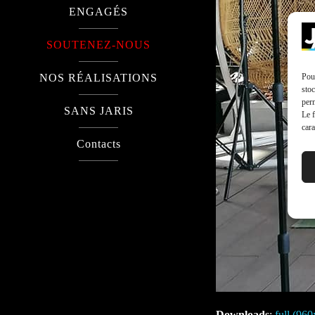
ENGAGÉS
SOUTENEZ-NOUS
Pour
NOS RÉALISATIONS
stoc
perm
SANS JARIS
Le f
cara
Contacts
Downloads
:
full (96