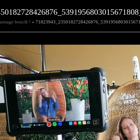
350182728426876_5391956803015671808
ournage bouclé !
»
71823943_2350182728426876_539195680301567