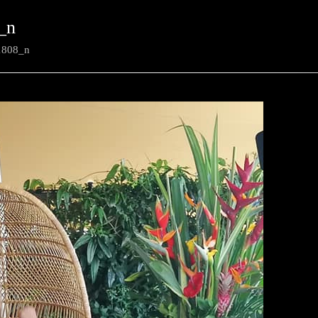
_n
1808_n