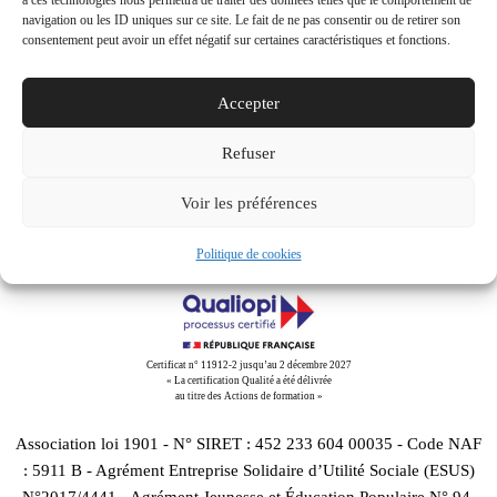
à ces technologies nous permettra de traiter des données telles que le comportement de
navigation ou les ID uniques sur ce site. Le fait de ne pas consentir ou de retirer son
consentement peut avoir un effet négatif sur certaines caractéristiques et fonctions.
Accepter
Refuser
Downloads
:
full (1944x1296)
|
large (980x654)
|
medium
(300x200)
|
thumbnail (150x150)
Voir les préférences
Politique de cookies
Certificat n° 11912-2 jusqu’au 2 décembre 2027
« La certification Qualité a été délivrée
au titre des Actions de formation »
Association loi 1901 - N° SIRET : 452 233 604 00035 - Code NAF
: 5911 B - Agrément Entreprise Solidaire d’Utilité Sociale (ESUS)
N°2017/4441 - Agrément Jeunesse et Éducation Populaire N° 94-