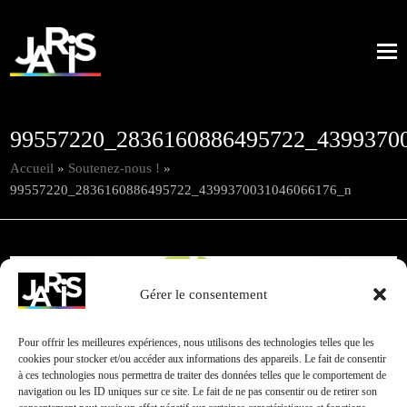
99557220_2836160886495722_4399370
Accueil
»
Soutenez-nous !
»
99557220_2836160886495722_4399370031046066176_n
Gérer le consentement
Pour offrir les meilleures expériences, nous utilisons des technologies telles que les
cookies pour stocker et/ou accéder aux informations des appareils. Le fait de consentir
à ces technologies nous permettra de traiter des données telles que le comportement de
navigation ou les ID uniques sur ce site. Le fait de ne pas consentir ou de retirer son