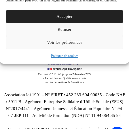
consentement peut avoir un effet négatif sur certaines caractéristiques et fonctions.
Accepter
Downloads
:
full (768x384)
|
medium (300x150)
|
thumbnail
Refuser
(150x150)
Voir les préférences
Politique de cookies
Certificat n° 11912-2 jusqu’au 2 décembre 2027
« La certification Qualité a été délivrée
au titre des Actions de formation »
Association loi 1901 - N° SIRET : 452 233 604 00035 - Code NAF
: 5911 B - Agrément Entreprise Solidaire d’Utilité Sociale (ESUS)
N°2017/4441 - Agrément Jeunesse et Éducation Populaire N° 94-
07-JEP-111 - Activité de formation (NDA) N° 11 94 064 35 94