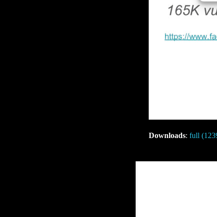
Downloads
:
full (12