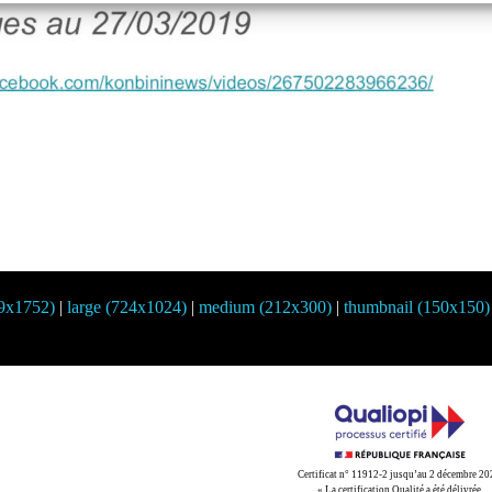
39x1752)
|
large (724x1024)
|
medium (212x300)
|
thumbnail (150x150)
Certificat n° 11912-2 jusqu’au 2 décembre 2
« La certification Qualité a été délivrée