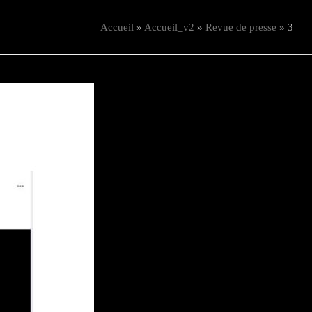
Accueil
»
Accueil_v2
»
Revue de presse
»
3