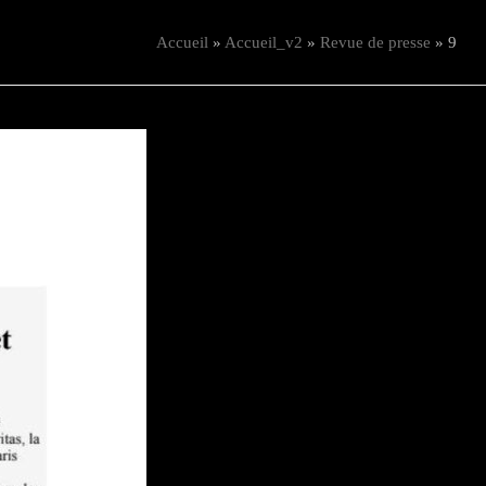
Accueil
»
Accueil_v2
»
Revue de presse
»
9