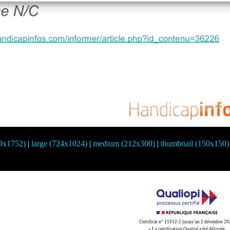
39x1752)
|
large (724x1024)
|
medium (212x300)
|
thumbnail (150x150)
Certificat n° 11912-2 jusqu’au 2 décembre 2
« La certification Qualité a été délivrée