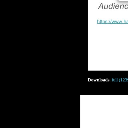
Downloads
:
full (12