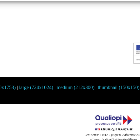
40x1753)
|
large (724x1024)
|
medium (212x300)
|
thumbnail (150x150)
Certificat n° 11912-2 jusqu’au 2 décembre 2
« La certification Qualité a été délivrée