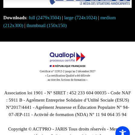
Downloads
:
full (2479x3504)
|
large (724x1024)
|
medium
(212x300)
|
thumbnail (150x150)
Certificat n° 11912-2 jusqu’au 2 décembre 2027
« La certification Qualité a été délivrée
au titre des Actions de formation »
Association loi 1901 - N° SIRET : 452 233 604 00035 - Code NAF
: 5911 B - Agrément Entreprise Solidaire d’Utilité Sociale (ESUS)
N°2017/4441 - Agrément Jeunesse et Éducation Populaire N° 94-
07-JEP-111 - Activité de formation (NDA) N° 11 94 064 35 94
Copyright © ACT'PRO - JARIS Tous droits réservés -
Mentions