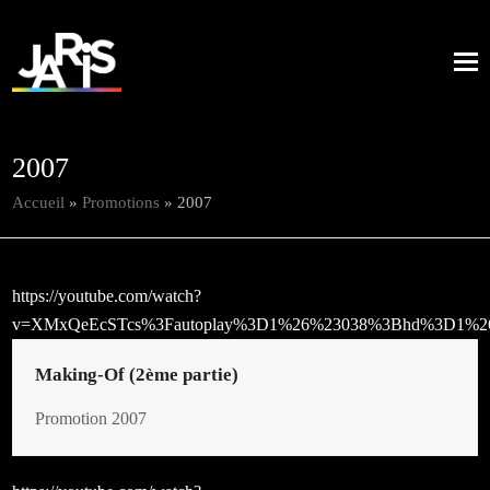
2007
Accueil
»
Promotions
»
2007
https://youtube.com/watch?
v=XMxQeEcSTcs%3Fautoplay%3D1%26%23038%3Bhd%3D1%2
Making-Of (2ème partie)
Promotion 2007