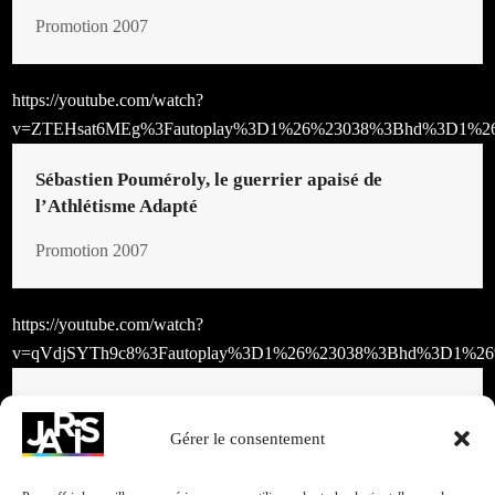
Promotion 2007
https://youtube.com/watch?
v=ZTEHsat6MEg%3Fautoplay%3D1%26%23038%3Bhd%3D1%2
Sébastien Pouméroly, le guerrier apaisé de
l’Athlétisme Adapté
Promotion 2007
https://youtube.com/watch?
v=qVdjSYTh9c8%3Fautoplay%3D1%26%23038%3Bhd%3D1%26
Marcoussis, un mois avant la coupe de monde
Gérer le consentement
Promotion 2007