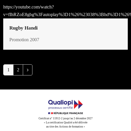
https://youtube.com/watch?
v=fIhRZoE8gbg%3Fautoplay%3D1%26%23038%3Bhd%3D1%26
Rugby Handi
Promotion 2007
Page
1
Page
2
Suivant
Certificat n° 11912-2 jusqu’au 2 décembre 2027
« La certification Qualité a été délivrée
au titre des Actions de formation »