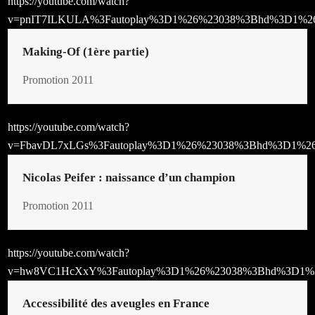
https://youtube.com/watch?
v=pnIT7ILKULA%3Fautoplay%3D1%26%23038%3Bhd%3D1%2
Making-Of (1ère partie)
Promotion 2011
https://youtube.com/watch?
v=FbavDL7xLGs%3Fautoplay%3D1%26%23038%3Bhd%3D1%2
Nicolas Peifer : naissance d’un champion
Promotion 2011
https://youtube.com/watch?
v=hw8VC1HcXxY%3Fautoplay%3D1%26%23038%3Bhd%3D1%
Accessibilité des aveugles en France