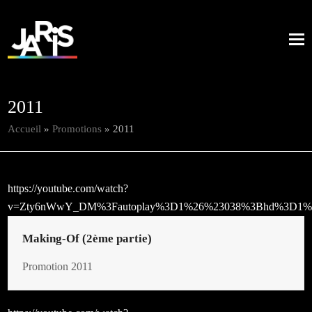
2011
Accueil
»
Promotions
»
2011
https://youtube.com/watch?
v=Zty6nWwY_DM%3Fautoplay%3D1%26%23038%3Bhd%3D1%
Making-Of (2ème partie)
Promotion 2011