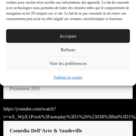
https://youtube.com/watch?
cookies pour stocker et/ou accéder aux informations des appareils. Le fait de consentir
v=7CFJL4D2LHQ%3Fautoplay%3D1%26%23038%3Bhd%3D1%2
à ces technologies nous permettra de traiter des données telles que le comportement de
navigation ou les ID uniques sur ce site. Le fait de ne pas consentir ou de retirer son
consentement peut avoir un effet négatif sur certaines caractéristiques et fonctions.
Cas Par K
Promotion 2011
Accepter
Refuser
https://youtube.com/watch?
v=Jkc7DNheoVs%3Fautoplay%3D1%26%23038%3Bhd%3D1%26
Voir les préférences
La Belle de Cadix
Politique de cookies
Promotion 2011
https://youtube.com/watch?
v=wE_WpX1Prwk%3Fautoplay%3D1%26%23038%3Bhd%3D1%2
Comédia Dell’Arte & Vaudeville