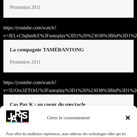
Promotion 2011
https://youtube.com/watch?
v=JELvChqbmKE%3Fautoplay%3D1%26%23038%3Bhd%3D1%2
La compagnie TAMÈRANTONG
Promotion 2011
https://youtube.com/watch?
v=5UOix3ZTOrU%3Fautoplay%3D1%26%23038%3Bhd%3D1%2
Cas Par K : au coeur du spectacle
Promotion 2011
Gérer le consentement
Pour offrir les meilleures expériences, nous utilisons des technologies telles que les