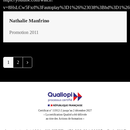
v=8HsLCw5FxrI%3Fautoplay%3D1%26%23038%3Bhd%3D1%26
Nathalie Manfrino
Promotion 2011
Page
1
Page
2
Suivant
Certificat n° 11912-2 jusqu’au 2 décembre 2027
« La certification Qualité a été délivrée
au titre des Actions de formation »