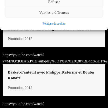
Refuser
https://youtube.com/watch?
Voir les préférences
v=W83MJyV7Umc%3Fautoplay%3D1%26%23038%3Bhd%3D1%
Politique de cookies
Escrime avec Claudia Tagbo et Robert Citerne
Promotion 2012
https://youtube.com/watch?
v=MNQxIQaAtZI%3Fautoplay%3D1%26%23038%3Bhd%3D1%2
Basket-Fauteuil avec Philippe Katerine et Bouba
Konaté
Promotion 2012
https://youtube.com/watch?