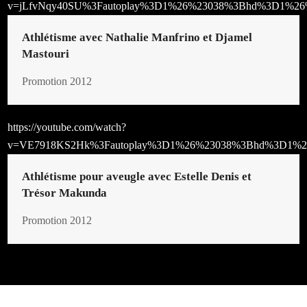
v=jLfvNqy40SU%3Fautoplay%3D1%26%23038%3Bhd%3D1%26
Athlétisme avec Nathalie Manfrino et Djamel
Mastouri
Promotion 2012
https://youtube.com/watch?
v=VE7918KS2Hk%3Fautoplay%3D1%26%23038%3Bhd%3D1%2
Athlétisme pour aveugle avec Estelle Denis et
Trésor Makunda
Promotion 2012