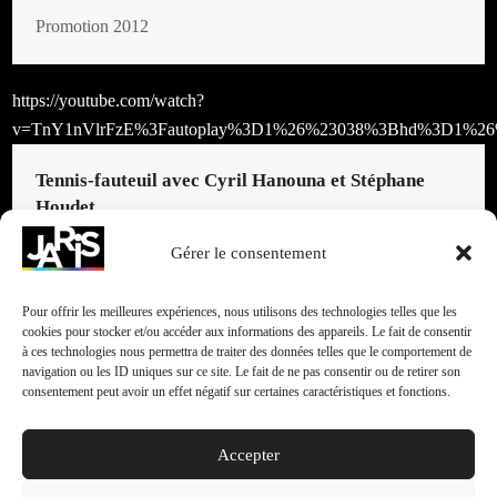
Promotion 2012
https://youtube.com/watch?
v=TnY1nVlrFzE%3Fautoplay%3D1%26%23038%3Bhd%3D1%26
Tennis-fauteuil avec Cyril Hanouna et Stéphane
Houdet
Promotion 2012
Gérer le consentement
Pour offrir les meilleures expériences, nous utilisons des technologies telles que les
https://youtube.com/watch?
cookies pour stocker et/ou accéder aux informations des appareils. Le fait de consentir
à ces technologies nous permettra de traiter des données telles que le comportement de
v=62IfNsAZ9S0%3Fautoplay%3D1%26%23038%3Bhd%3D1%26
navigation ou les ID uniques sur ce site. Le fait de ne pas consentir ou de retirer son
consentement peut avoir un effet négatif sur certaines caractéristiques et fonctions.
Judo pour aveugle avec Eric Antoine et Julien
Taurines
Accepter
Promotion 2012