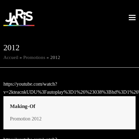
2012
Accueil
»
Promotions
»
2012
https://youtube.com/watch?
v=2kteacnkUDU%3Fautoplay%3D1%26%23038%3Bhd%3D1%26
Making-Of
Promotion 2012