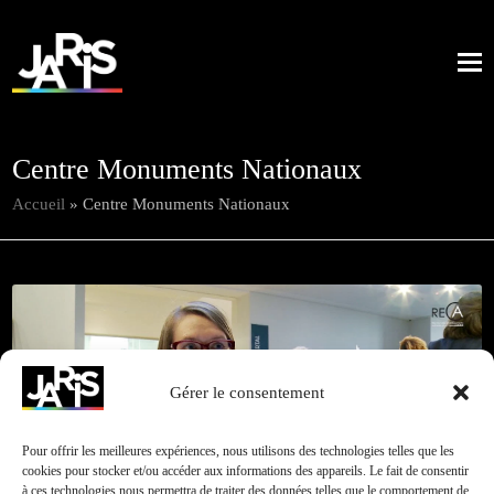
Centre Monuments Nationaux
Accueil
»
Centre Monuments Nationaux
Ministère
Retour à
Gérer le consentement
Cliquez pour accepter les cookies marketing et
de la
toutes nos
activer ce contenu
culture
réalisations
Pour offrir les meilleures expériences, nous utilisons des technologies telles que les
cookies pour stocker et/ou accéder aux informations des appareils. Le fait de consentir
à ces technologies nous permettra de traiter des données telles que le comportement de