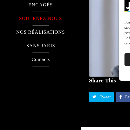
ENGAGÉS
SOUTENEZ-NOUS
Pour
stoc
NOS RÉALISATIONS
perm
Le f
cara
SANS JARIS
Contacts
Share This
Tweet
Pa