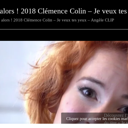
t alors ! 2018 Clémence Colin – Je veux t
t alors ! 2018 Clémence Colin – Je veux tes yeux – Angèle CLIP
Découvrez l’
Cliquez pour accepter les cookies mar
du titre « Je
activer ce contenu