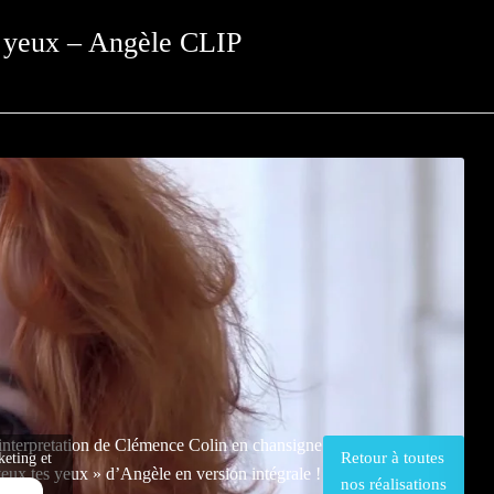
es yeux – Angèle CLIP
interpretation de Clémence Colin en chansigne
Retour à toutes
keting et
 veux tes yeux » d’Angèle en version intégrale !
nos réalisations