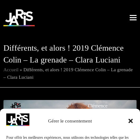
Différents, et alors ! 2019 Clémence
Colin – La grenade – Clara Luciani
Accueil
»
Différents, et alors ! 2019 Clémence Colin – La grenade
– Clara Luciani
Clémence
Colin,
Gérer le consentement
chansigneuse
interprète le
Retour à
Cliquez pour accepter les cookies marketing et
toutes nos
Pour offrir les meilleures expériences, nous utilisons des technologies telles que les
titre « La