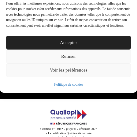
JARIS
Retour à
Pour offrir les meilleures expériences, nous utilisons des technologies telles que les
Cliquez pour accepter les cookies marketing et
cookies pour stocker et/ou accéder aux informations des appareils. Le fait de consentir
toutes nos
Productions
activer ce contenu
à ces technologies nous permettra de traiter des données telles que le comportement de
réalisations
navigation ou les ID uniques sur ce site. Le fait de ne pas consentir ou de retirer son
consentement peut avoir un effet négatif sur certaines caractéristiques et fonctions.
Accepter
Share This
Refuser
Tweet
Partager
Partager
Email
Voir les préférences
Politique de cookies
Certificat n° 11912-2 jusqu’au 2 décembre 2027
« La certification Qualité a été délivrée