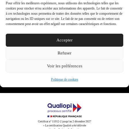
JARIS
Retour à
Pour offrir les meilleures expériences, nous utilisons des technologies telles que les
Cliquez pour accepter les cookies marketing et
cookies pour stocker et/ou accéder aux informations des appareils. Le fait de consentir
toutes nos
Productions
activer ce contenu
à ces technologies nous permettra de traiter des données telles que le comportement de
réalisations
navigation ou les ID uniques sur ce site. Le fait de ne pas consentir ou de retirer son
consentement peut avoir un effet négatif sur certaines caractéristiques et fonctions.
Accepter
Share This
Refuser
Tweet
Partager
Partager
Email
Voir les préférences
Politique de cookies
Certificat n° 11912-2 jusqu’au 2 décembre 2027
« La certification Qualité a été délivrée