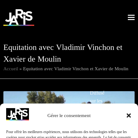
Equitation avec Vladimir Vinchon et
Xavier de Moulin
Accueil
»
Equitation avec Vladimir Vinchon et Xavier de Moulin
Diffusé
sur les
chaînes
Gérer le consentement
du
Retour à
Cliquez pour accepter les cookies marketing et
Groupe
toutes nos
activer ce contenu
Pour offrir les meilleures expériences, nous utilisons des technologies telles que les
M6 du 17
réalisations
cookies pour stocker et/ou accéder aux informations des appareils. Le fait de consentir