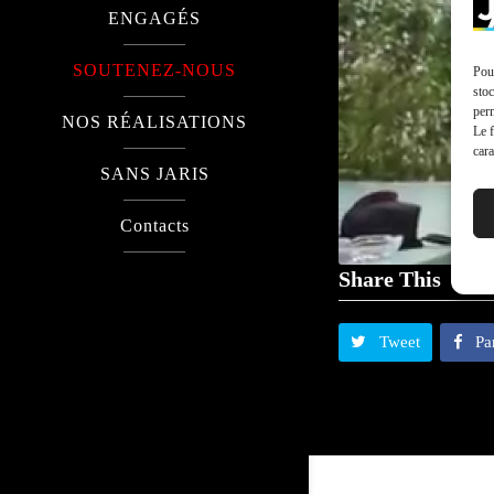
ENGAGÉS
SOUTENEZ-NOUS
Pour
stoc
perm
NOS RÉALISATIONS
Le f
cara
SANS JARIS
Contacts
Share This
Tweet
Pa