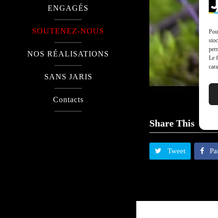
ENGAGÉS
SOUTENEZ-NOUS
Pour
stoc
perm
NOS RÉALISATIONS
Le f
cara
SANS JARIS
Contacts
Share This
Tweet
Pa