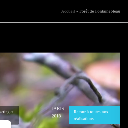
Accueil
»
Forêt de Fontainebleau
JARIS
Retour à toutes nos
keting et
2018
réalisations