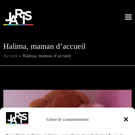
Halima, maman d’accueil
Accueil
»
Halima, maman d’accueil
Action
Retour à
Gérer le consentement
Cliquez pour accepter les cookies marketing et
JARIS
toutes nos
activer ce contenu
2017
réalisations