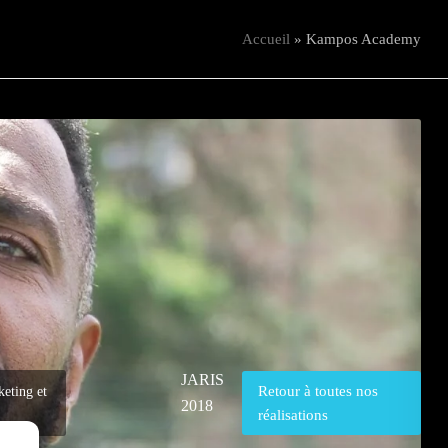
Accueil
»
Kampos Academy
JARIS
Retour à toutes nos
keting et
2018
réalisations