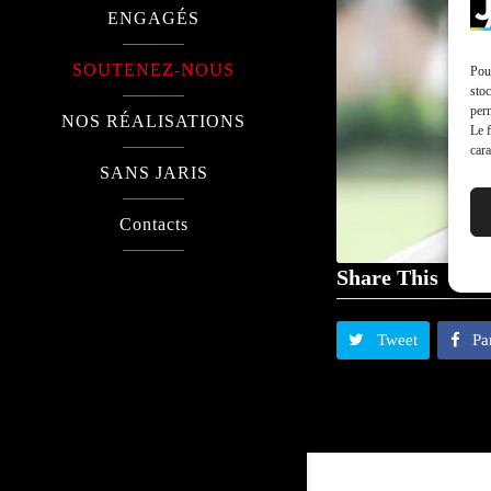
ENGAGÉS
SOUTENEZ-NOUS
Pour
stoc
perm
NOS RÉALISATIONS
Le f
cara
SANS JARIS
Contacts
Share This
Tweet
Pa