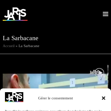
La Sarbacane
Accueil
»
La Sarbacane
Promotion
Retour à
Gérer le consentement
Cliquez pour accepter les cookies marketing et
toutes nos
2010
activer ce contenu
réalisations