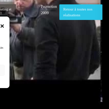
Promotion
Retour à toutes nos
keting et
2009
réalisations
ite.