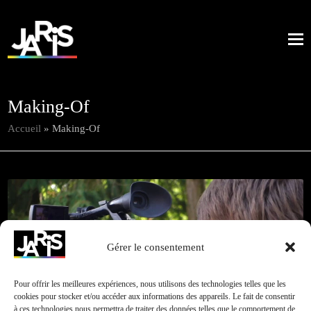
Making-Of
Accueil
»
Making-Of
Promotion
Retour à
Gérer le consentement
Cliquez pour accepter les cookies marketing et
toutes nos
2015
activer ce contenu
réalisations
Pour offrir les meilleures expériences, nous utilisons des technologies telles que les
cookies pour stocker et/ou accéder aux informations des appareils. Le fait de consentir
à ces technologies nous permettra de traiter des données telles que le comportement de