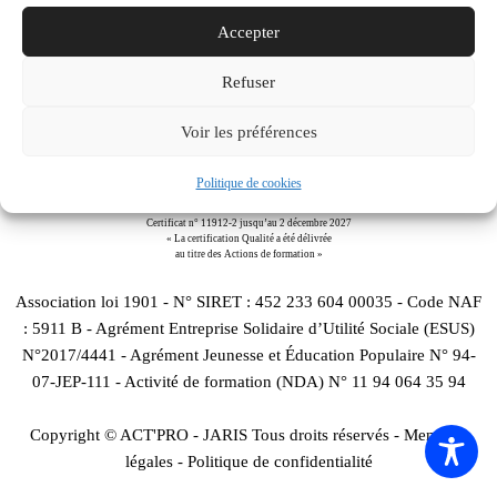
Downloads
:
full (320x180)
|
medium (300x169)
|
thumbnail
Accepter
(150x150)
Refuser
Voir les préférences
Politique de cookies
Certificat n° 11912-2 jusqu’au 2 décembre 2027
« La certification Qualité a été délivrée
au titre des Actions de formation »
Association loi 1901 - N° SIRET : 452 233 604 00035 - Code NAF
: 5911 B - Agrément Entreprise Solidaire d’Utilité Sociale (ESUS)
N°2017/4441 - Agrément Jeunesse et Éducation Populaire N° 94-
07-JEP-111 - Activité de formation (NDA) N° 11 94 064 35 94
Copyright © ACT'PRO - JARIS Tous droits réservés -
Mentions
légales
-
Politique de confidentialité