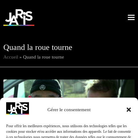
Quand la roue tourne
Accueil
»
Quand la roue tourne
Un
documentaire
Retour à
Gérer le consentement
Cliquez pour accepter les cookies marketing et
toutes nos
de Téva
activer ce contenu
réalisation
Bourdin
Pour offrir les meilleures expériences, nous utilisons des technologies telles que les
cookies pour stocker et/ou accéder aux informations des appareils. Le fait de consentir
à ces technologies nous permettra de traiter des données telles que le comportement de