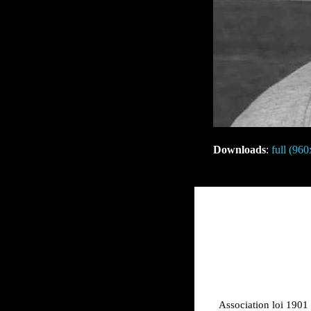
Downloads
:
full (96
Association loi 1901