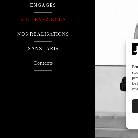
ENGAGÉS
SOUTENEZ-NOUS
NOS RÉALISATIONS
SANS JARIS
Contacts
Pour
stoc
perm
Le f
cara