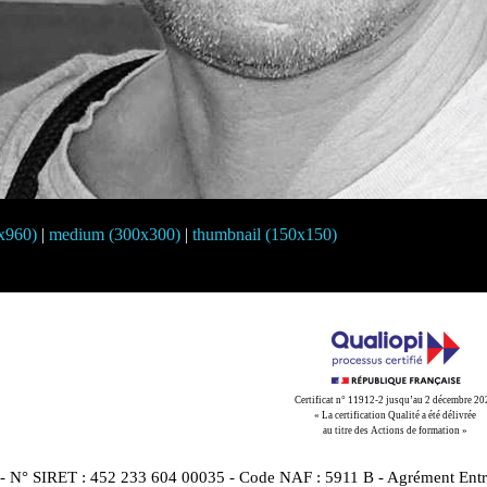
0x960)
|
medium (300x300)
|
thumbnail (150x150)
Certificat n° 11912-2 jusqu’au 2 décembre 2
« La certification Qualité a été délivrée
au titre des Actions de formation »
 - N° SIRET : 452 233 604 00035 - Code NAF : 5911 B - Agrément Entre