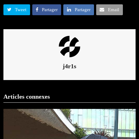
Tweet
Partager
Partager
Email
j4r1s
Articles connexes