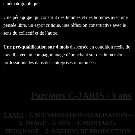
cinématographique.
Une pédagogie qui construit des femmes et des hommes avec une
pensée libre, un esprit critique, une réflexion constructive avec le
sens du collectif et de l’autre.
Une pré-qualification sur 4 mois
dispensée en condition réelle de
travail, avec un compagnonnage débouchant sur des immersions
professionnelles dans des entreprises renommées.
Parcours C-JARIS / 3 ans
5 AXES
:
1
.
SCÉNARISATION-RÉALISATION –
2
.
IMAGE –
3
. SON –
4
.
MONTAGE-
TRUQUAGE –
5
.
GESTION DE PRODUCTION