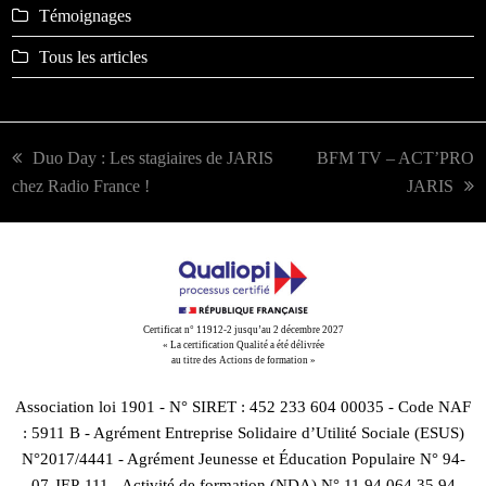
Témoignages
Tous les articles
previous
Duo Day : Les stagiaires de JARIS
next
BFM TV – ACT’PRO
chez Radio France !
post:
post:
JARIS
Certificat n° 11912-2 jusqu’au 2 décembre 2027
« La certification Qualité a été délivrée
au titre des Actions de formation »
Association loi 1901 - N° SIRET : 452 233 604 00035 - Code NAF
: 5911 B - Agrément Entreprise Solidaire d’Utilité Sociale (ESUS)
N°2017/4441 - Agrément Jeunesse et Éducation Populaire N° 94-
07-JEP-111 - Activité de formation (NDA) N° 11 94 064 35 94