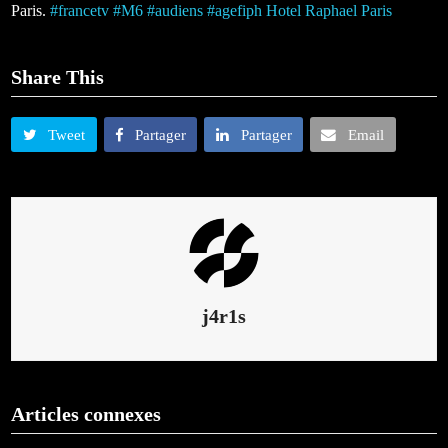
Paris.
#
francetv
#
M6
#
audiens
#
agefiph
Hotel Raphael Paris
Share This
Tweet
Partager
Partager
Email
j4r1s
Articles connexes