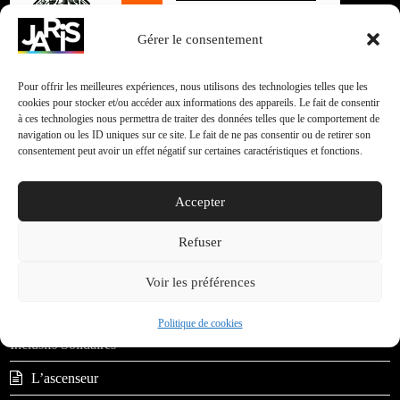
Gérer le consentement
Pour offrir les meilleures expériences, nous utilisons des technologies telles que les
« Différents, et alors ! » 2020 arrive !
cookies pour stocker et/ou accéder aux informations des appareils. Le fait de consentir
à ces technologies nous permettra de traiter des données telles que le comportement de
navigation ou les ID uniques sur ce site. Le fait de ne pas consentir ou de retirer son
consentement peut avoir un effet négatif sur certaines caractéristiques et fonctions.
Accepter
Rechercher
Env
Refuser
Articles récents
Voir les préférences
C-JARIS – Cinéma-Journalisme Audiovisuel Responsables
Politique de cookies
Inclusifs Solidaires
L’ascenseur