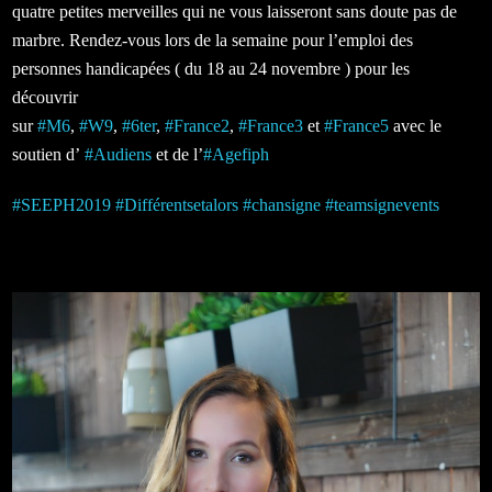
quatre petites merveilles qui ne vous laisseront sans doute pas de
marbre. Rendez-vous lors de la semaine pour l’emploi des
personnes handicapées ( du 18 au 24 novembre ) pour les
découvrir
sur
#
M6
,
#
W9
,
#
6ter
,
#
France2
,
#
France3
et
#
France5
avec le
soutien d’
#
Audiens
et de l’
#
Agefiph
#
SEEPH2019
#
Différentsetalors
#
chansigne
#
teamsignevents