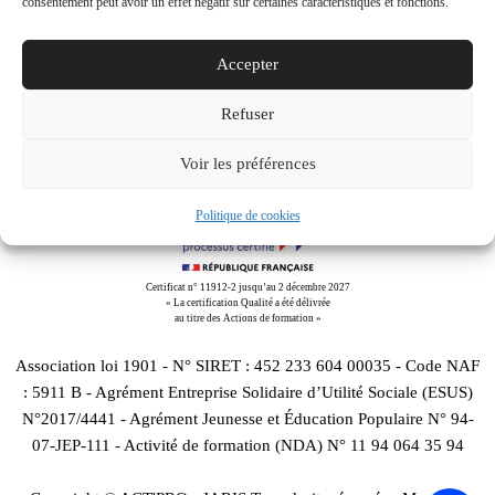
consentement peut avoir un effet négatif sur certaines caractéristiques et fonctions.
Accepter
Downloads
:
full (1920x1080)
|
large (980x551)
|
medium
Refuser
(300x169)
|
thumbnail (150x150)
Voir les préférences
Politique de cookies
Certificat n° 11912-2 jusqu’au 2 décembre 2027
« La certification Qualité a été délivrée
au titre des Actions de formation »
Association loi 1901 - N° SIRET : 452 233 604 00035 - Code NAF
: 5911 B - Agrément Entreprise Solidaire d’Utilité Sociale (ESUS)
N°2017/4441 - Agrément Jeunesse et Éducation Populaire N° 94-
07-JEP-111 - Activité de formation (NDA) N° 11 94 064 35 94