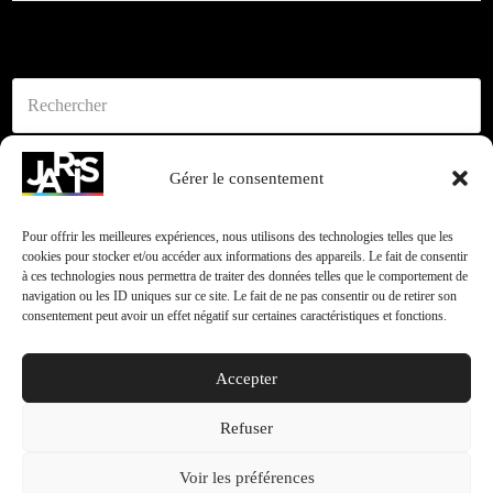
Rechercher
Env
Articles récents
Gérer le consentement
C-JARIS – Cinéma-Journalisme Audiovisuel Responsables
Pour offrir les meilleures expériences, nous utilisons des technologies telles que les
cookies pour stocker et/ou accéder aux informations des appareils. Le fait de consentir
Inclusifs Solidaires
à ces technologies nous permettra de traiter des données telles que le comportement de
navigation ou les ID uniques sur ce site. Le fait de ne pas consentir ou de retirer son
L’ascenseur
consentement peut avoir un effet négatif sur certaines caractéristiques et fonctions.
Taxe d’apprentissage 2020
Accepter
« Différents, et alors ! » 2020 arrive !
Refuser
Soutenez-nous !
Voir les préférences