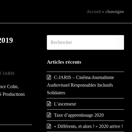
Accueil
»
chansigne
 2019
Rechercher
Envoy
Articles récents
té JARIS
C-JARIS – Cinéma-Journalisme
Audiovisuel Responsables Inclusifs
nce Colin,
Solidaires
S Productions
L’ascenseur
Taxe d’apprentissage 2020
« Différents, et alors ! » 2020 arrive !