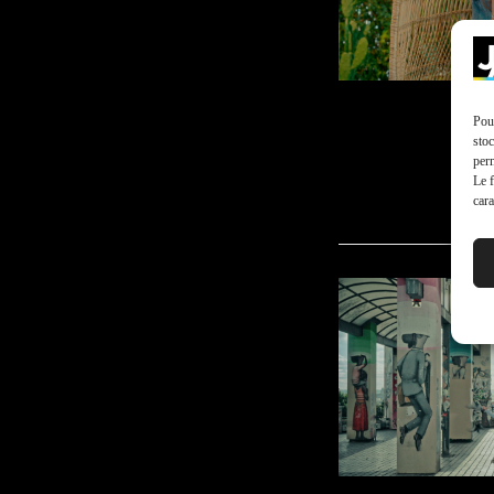
Pour
stoc
perm
Le f
cara