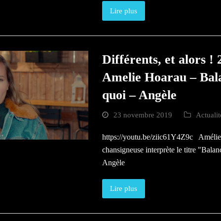
Lire plus
Différents, et alors !
Amelie Hoarau – Bal
quoi – Angèle
23 novembre 2019
Actuali
https://youtu.be/ziic61Y4Z9c Améli
chansigneuse interprète le titre "Bala
Angèle
Lire plus