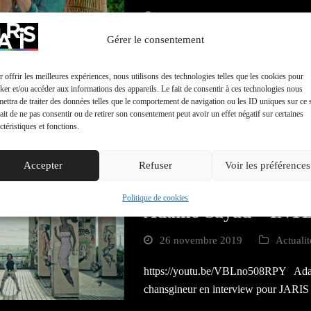
26 novembre 2019
Actualité JARIS
,
Non classé
Gérer le consentement
https://youtu.be/K4W4lMInWpI Amé
 offrir les meilleures expériences, nous utilisons des technologies telles que les cookies pour
chansigneuse en interview pour JARI
ker et/ou accéder aux informations des appareils. Le fait de consentir à ces technologies nous
ettra de traiter des données telles que le comportement de navigation ou les ID uniques sur ce s
ait de ne pas consentir ou de retirer son consentement peut avoir un effet négatif sur certaines
Lire plus
ctéristiques et fonctions.
Accepter
Refuser
Voir les préférences
Différents, et alors !
Politique de cookies
Adamo Sayad – IN
26 novembre 2019
Actuali
https://youtu.be/VBLno508RPY Ad
chansgineur en interview pour JARIS